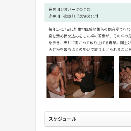
糸魚川ジオパークの奇祭
糸魚川市指定無形民俗文化財
毎年1月17日に能生地区藤崎集落の観音堂で行
身を清め締め込みをした裸の若衆が、その年の
を歩き、天井に向かって放り上げる奇祭。胴上
天井板を破るほどの勢いで放り上げられること
スケジュール