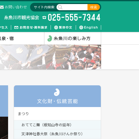
お問い合わせ
サイト内検索
まつり
おててこ舞（根知山寺の延年）
天津神社春大祭（糸魚川けんか祭り）