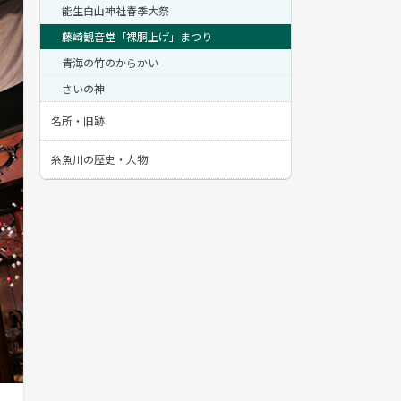
能生白山神社春季大祭
藤崎観音堂「裸胴上げ」まつり
青海の竹のからかい
さいの神
名所・旧跡
糸魚川の歴史・人物