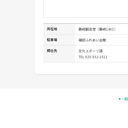
所在地
藤崎観音堂（藤崎1401）
駐車場
磯部ふれあい会館
問合先
文化スポーツ課
TEL 025-552-1511
⚫︎一