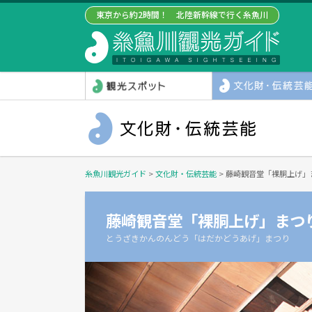
東京から約2時間！ 北陸新幹線で行く糸魚川
糸魚川観光ガイド
>
文化財・伝統芸能
>
藤崎観音堂「裸胴上げ」
藤崎観音堂「裸胴上げ」まつ
とうざきかんのんどう「はだかどうあげ」まつり