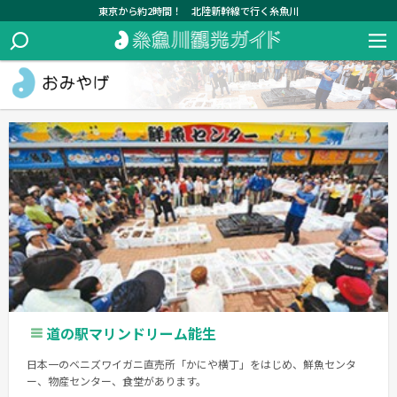
東京から約2時間！ 北陸新幹線で行く糸魚川
道の駅マリンドリーム能生
日本一のベニズワイガニ直売所「かにや横丁」をはじめ、鮮魚センタ
ー、物産センター、食堂があります。