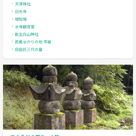
天津神社
日光寺
根知城
水保観音堂
能生白山神社
芭蕉ゆかりの地 市振
荻田氏三代の墓