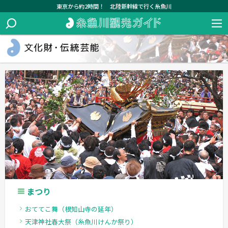
東京から約2時間！ 北陸新幹線で行く糸魚川
まつり
おててこ舞（根知山寺の延年）
天津神社春大祭（糸魚川けんか祭り）