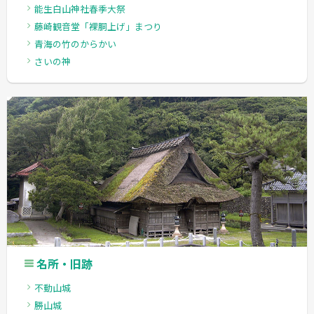
能生白山神社春季大祭
藤崎観音堂「裸胴上げ」まつり
青海の竹のからかい
さいの神
名所・旧跡
不動山城
勝山城