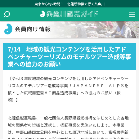
東京から約2時間！ 北陸新幹線で行く糸魚川
7/14 地域の観光コンテンツを活用したアド
ベンチャーツーリズムのモデルツアー造成等事
業への協力のお願い
【令和３年度地域の観光コンテンツを活用したアドベンチャーツー
リズムのモデルツアー造成等事業「ＪＡＰＡＮＥＳＥ ＡＬＰＳを
核とした広域周遊型ＡＴ商品造成事業」への協力のお願い（依
頼）】
北陸信越運輸局、一般社団法人長野県観光機構をはじめとした各地
域の関係者の皆様と連携し、標記事業を実施いたします。本事業
は、中部山岳国立公園を中心とした周辺地域において、富裕層等新