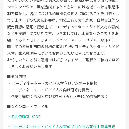
たなインバウンド層への訴求力が高く、長期滞在に資する滞在型コ
ンテンツやツアー等を造成するとともに、広域地域における取組体
制を構築し、各地における消費機会の拡大に繋げることを目的とし
ています。そのために必要な、地域固有の文化資源、自然資源等の
観光資源の活用・磨き上げ、コーディネーター・ガイド人材の育成
などを実施してまいります。つきましては、本事業へのご参画をお
願いするとともに、まずはアドベンチャーツーリズム（以下AT）に
関しての糸魚川市内の皆様の取組状況やコーディネーター・ガイド
人材、観光資源等についてお伺いしたいと考えております。
お忙しいところ誠に恐縮ではございますが、ご理解とご協力のほど
よろしくお願いいたします。
■依頼内容
・ コーディネーター・ガイド人材向けアンケート依頼
・コーディネーター・ガイド人材向け研修応募受付
各受付締切：令和３年7月27日（火）正午12:00依頼内容：
■ダウンロードファイル
・協力依頼文（PDF）
・コーディネーター・ガイド人材育成プログラム研修生募集要項