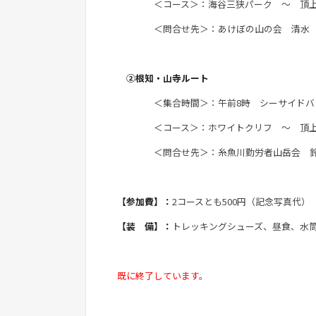
＜コース＞：海谷三狭パーク ～ 頂上（
＜問合せ先＞：あけぼの山の会 清水（夜間のみ
②根知・山寺ルート
＜集合時間＞：午前8時 シーサイドバレ
＜コース＞：ホワイトクリフ ～ 頂上（
＜問合せ先＞：糸魚川勤労者山岳会 鈴木（夜間
【参加費】：
2コースとも500円（記念写真代）
【装 備】：
トレッキングシューズ、昼食、水
既に終了しています。