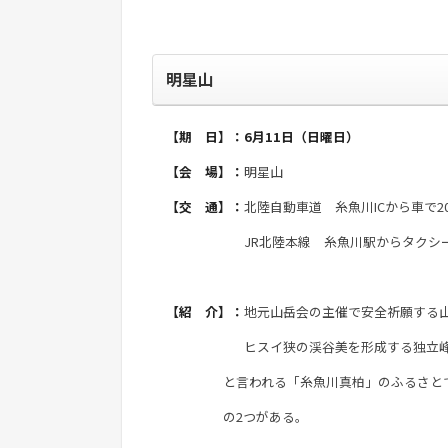
明星山
【期 日】：6月11日（日曜日）
【会 場】：
明星山
【交 通】：
北陸自動車道 糸魚川ICから車で2
JR北陸本線 糸魚川駅からタクシーで
【紹 介】：
地元山岳会の主催で安全祈願する
ヒスイ狭の渓谷美を形成する独立峰「明星山
と言われる「糸魚川真柏」のふるさとでも
の2つがある。