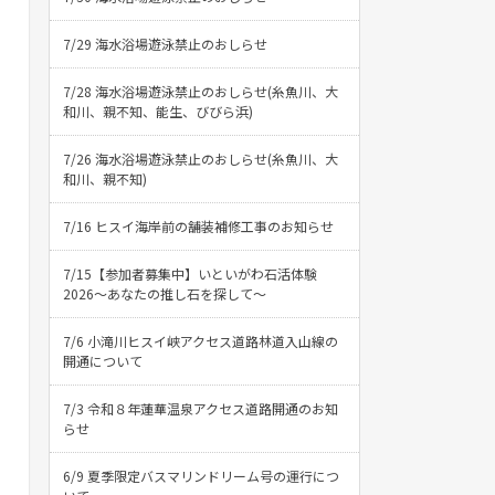
7/29 海水浴場遊泳禁止のおしらせ
7/28 海水浴場遊泳禁止のおしらせ(糸魚川、大
和川、親不知、能生、びびら浜)
7/26 海水浴場遊泳禁止のおしらせ(糸魚川、大
和川、親不知)
7/16 ヒスイ海岸前の舗装補修工事のお知らせ
7/15【参加者募集中】いといがわ石活体験
2026〜あなたの推し石を探して〜
7/6 小滝川ヒスイ峡アクセス道路林道入山線の
開通について
7/3 令和８年蓮華温泉アクセス道路開通のお知
らせ
6/9 夏季限定バスマリンドリーム号の運行につ