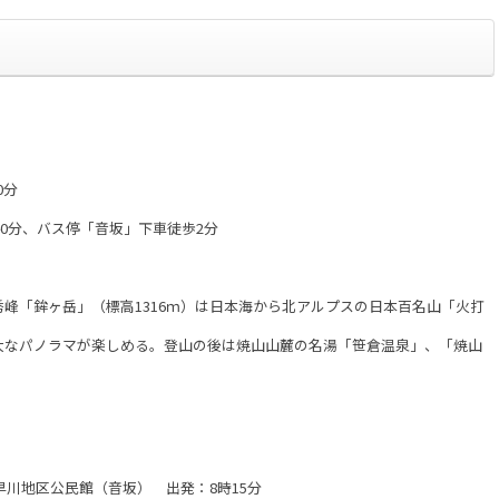
0分
、バス停「音坂」下車徒歩2分
峰「鉾ヶ岳」（標高1316ｍ）は日本海から北アルプスの日本百名山「火打
ラマが楽しめる。登山の後は焼山山麓の名湯「笹倉温泉」、「焼山
。
川地区公民館（音坂） 出発：8時15分