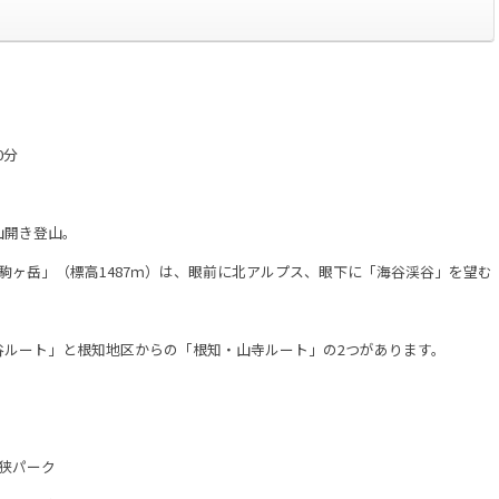
0分
山開き登山。
」（標高1487ｍ）は、眼前に北アルプス、眼下に「海谷渓谷」を望む
」と根知地区からの「根知・山寺ルート」の2つがあります。
狭パーク