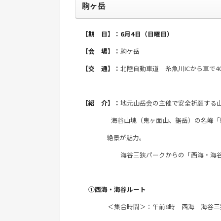
駒ヶ岳
【期 日】：6月4日（日曜日）
【会 場】：
駒ケ岳
【交 通】：
北陸自動車道 糸魚川ICから車で4
【紹 介】：
地元山岳会の主催で安全祈願する
海谷山塊（鬼ヶ面山、鋸岳）の名峰「駒ヶ岳
絶景が魅力。
海谷三狭パークからの「西海・海谷ルート
①西海・海谷ルート
＜集合時間＞：午前8時 西海 海谷三