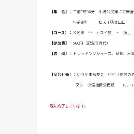
【集 合】：
午前7時30分 小滝公民館にて安
午前8時 ヒスイ狭登山口
【コース】：
公民館 ～ ヒスイ狭 ～ 頂上 
【参加費】：
500円（記念写真代）
【装 備】：
トレッキングシューズ、昼食、水
【問合せ先】：
いりやま岳友会 中村（夜間のみ） T
又は 小滝地区公民館 TEL・FAX：（02
既に終了しています。