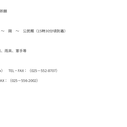
全祈願
～ 岡 ～ 公民館（15時30分頃到着）
筒、雨具、軍手等
EL・FAX：（025－552-8707）
5－556-2002）