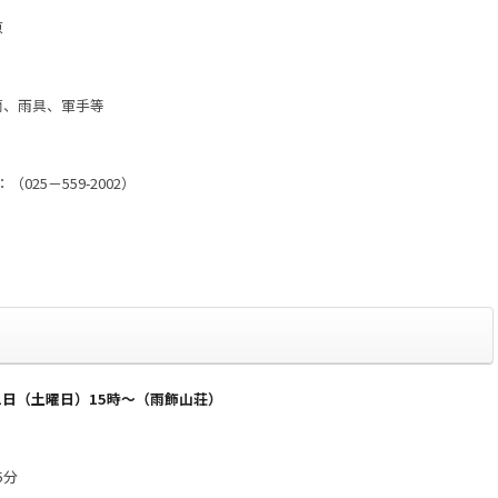
原
筒、雨具、軍手等
025－559-2002）
日（土曜日）15時～（雨飾山荘）
5分