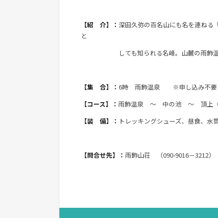
【紹 介】：
深田久弥の百名山にも名を連ねる「
と
しても知られる名峰。山麓の雨飾温泉には
【集 合】：
6時 雨飾温泉 ※申し込み不要
【コース】：
雨飾温泉 ～ 中の池 ～ 頂上
【装 備】：
トレッキングシューズ、昼食、水
【問合せ先】：
雨飾山荘 （090-9016－3212）