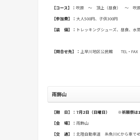
【コース】：
吹原 ～ 頂上（昼食） ～ 吹
【参加費】：
大人500円、子供300円
【装 備】：
トレッキングシューズ、昼食、水
【問合せ先】：
上早川地区公民館 TEL・FAX ：（
雨飾山
【期 日】：7月2日（日曜日） ※祈願祭は1
【会 場】：
雨飾山
【交 通】：
北陸自動車道 糸魚川ICから車で4