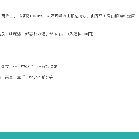
雨飾山」（標高1963ｍ）は双耳峰の山頂を持ち、山野草や高山植物の宝庫
秘湯「都忘れの湯」がある。（入浴料500円）
（昼食）～ 中の池 ～雨飾温泉
筒、雨具、軍手、軽アイゼン等