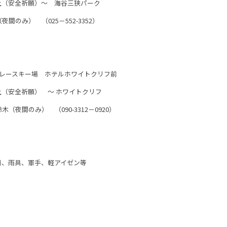
安全祈願）～ 海谷三狭パーク
） （025－552-3352）
ースキー場 ホテルホワイトクリフ前
安全祈願） ～ ホワイトクリフ
のみ） （090-3312－0920）
筒、雨具、軍手、軽アイゼン等