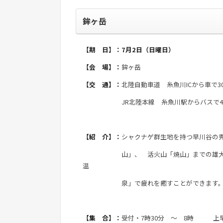
鉾ヶ岳
【期 日】：7月2日（日曜日）
【会 場】：
鉾ヶ岳
【交 通】：
北陸自動車道 糸魚川ICから車で3
JR北陸本線 糸魚川駅からバスで40分
【紹 介】：
シャクナゲ群生地を持つ早川谷の秀
山」、 活火山「焼山」までの雄大なパノ
温
泉」で疲れを癒すことができます
【集 合】：
受付・7時30分 ～ 8時 上早