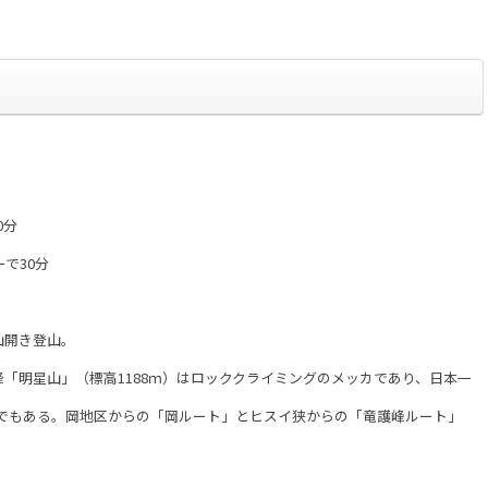
0分
30分
山開き登山。
」（標高1188ｍ）はロッククライミングのメッカであり、日本一
ある。岡地区からの「岡ルート」とヒスイ狭からの「竜護峰ルート」