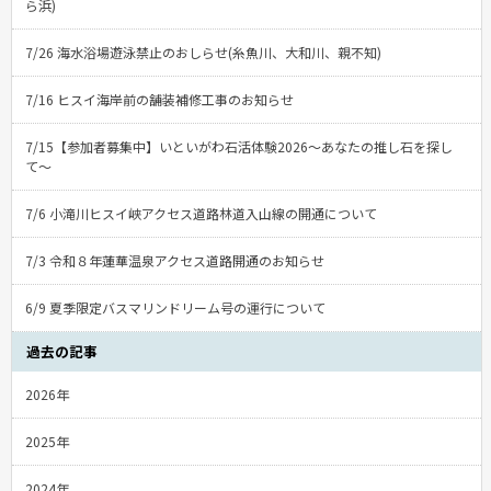
ら浜)
7/26 海水浴場遊泳禁止のおしらせ(糸魚川、大和川、親不知)
7/16 ヒスイ海岸前の舗装補修工事のお知らせ
7/15【参加者募集中】いといがわ石活体験2026〜あなたの推し石を探し
て〜
7/6 小滝川ヒスイ峡アクセス道路林道入山線の開通について
7/3 令和８年蓮華温泉アクセス道路開通のお知らせ
6/9 夏季限定バスマリンドリーム号の運行について
過去の記事
2026年
2025年
2024年