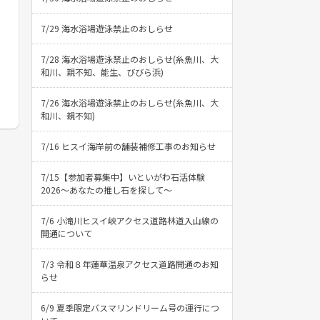
7/29 海水浴場遊泳禁止のおしらせ
7/28 海水浴場遊泳禁止のおしらせ(糸魚川、大
和川、親不知、能生、びびら浜)
7/26 海水浴場遊泳禁止のおしらせ(糸魚川、大
和川、親不知)
7/16 ヒスイ海岸前の舗装補修工事のお知らせ
7/15【参加者募集中】いといがわ石活体験
2026〜あなたの推し石を探して〜
7/6 小滝川ヒスイ峡アクセス道路林道入山線の
開通について
7/3 令和８年蓮華温泉アクセス道路開通のお知
らせ
6/9 夏季限定バスマリンドリーム号の運行につ