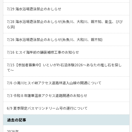
7/29 海水浴場遊泳禁止のおしらせ
7/28 海水浴場遊泳禁止のおしらせ(糸魚川、大和川、親不知、能生、びび
ら浜)
7/26 海水浴場遊泳禁止のおしらせ(糸魚川、大和川、親不知)
7/16 ヒスイ海岸前の舗装補修工事のお知らせ
7/15【参加者募集中】いといがわ石活体験2026〜あなたの推し石を探し
て〜
7/6 小滝川ヒスイ峡アクセス道路林道入山線の開通について
7/3 令和８年蓮華温泉アクセス道路開通のお知らせ
6/9 夏季限定バスマリンドリーム号の運行について
過去の記事
2026年