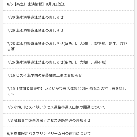
8/5【糸魚川出演情報】8月8日放送
7/30 海水浴場遊泳禁止のおしらせ
7/29 海水浴場遊泳禁止のおしらせ
7/28 海水浴場遊泳禁止のおしらせ(糸魚川、大和川、親不知、能生、びび
ら浜)
7/26 海水浴場遊泳禁止のおしらせ(糸魚川、大和川、親不知)
7/16 ヒスイ海岸前の舗装補修工事のお知らせ
7/15【参加者募集中】いといがわ石活体験2026〜あなたの推し石を探し
て〜
7/6 小滝川ヒスイ峡アクセス道路林道入山線の開通について
7/3 令和８年蓮華温泉アクセス道路開通のお知らせ
6/9 夏季限定バスマリンドリーム号の運行について