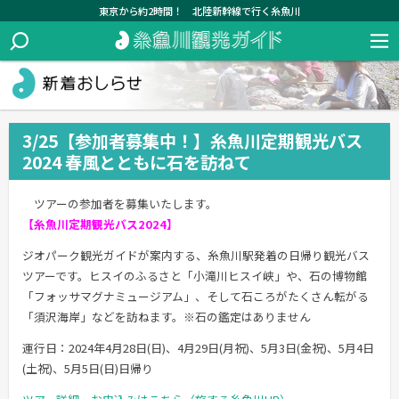
東京から約2時間！ 北陸新幹線で行く糸魚川
3/25【参加者募集中！】糸魚川定期観光バス
2024 春風とともに石を訪ねて
ツアーの参加者を募集いたします。
【糸魚川定期観光バス2024】
ジオパーク観光ガイドが案内する、糸魚川駅発着の日帰り観光バス
ツアーです。ヒスイのふるさと「小滝川ヒスイ峡」や、石の博物館
「フォッサマグナミュージアム」、そして石ころがたくさん転がる
「須沢海岸」などを訪ねます。※石の鑑定はありません
運行日：2024年4月28日(日)、4月29日(月祝)、5月3日(金祝)、5月4日
(土祝)、5月5日(日)日帰り