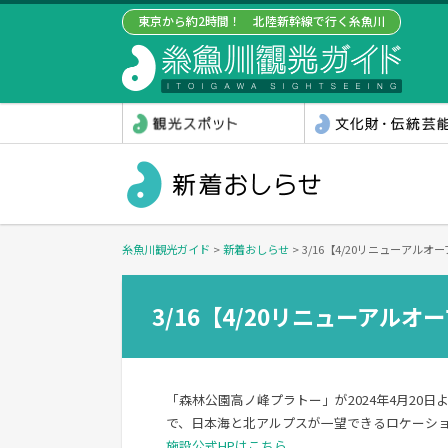
東京から約2時間！ 北陸新幹線で行く糸魚川
糸魚川観光ガイド
>
新着おしらせ
>
3/16【4/20リニューアル
3/16【4/20リニューアル
「森林公園高ノ峰プラトー」が2024年4月20
で、日本海と北アルプスが一望できるロケーシ
施設公式HPはこちら