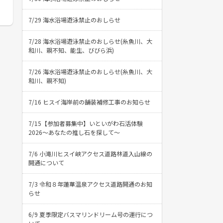
7/29 海水浴場遊泳禁止のおしらせ
7/28 海水浴場遊泳禁止のおしらせ(糸魚川、大
和川、親不知、能生、びびら浜)
7/26 海水浴場遊泳禁止のおしらせ(糸魚川、大
和川、親不知)
7/16 ヒスイ海岸前の舗装補修工事のお知らせ
7/15【参加者募集中】いといがわ石活体験
2026〜あなたの推し石を探して〜
7/6 小滝川ヒスイ峡アクセス道路林道入山線の
開通について
7/3 令和８年蓮華温泉アクセス道路開通のお知
らせ
6/9 夏季限定バスマリンドリーム号の運行につ