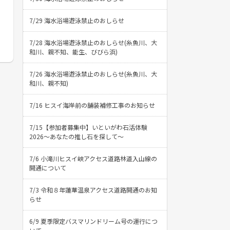
7/29 海水浴場遊泳禁止のおしらせ
7/28 海水浴場遊泳禁止のおしらせ(糸魚川、大
和川、親不知、能生、びびら浜)
7/26 海水浴場遊泳禁止のおしらせ(糸魚川、大
和川、親不知)
7/16 ヒスイ海岸前の舗装補修工事のお知らせ
7/15【参加者募集中】いといがわ石活体験
2026〜あなたの推し石を探して〜
7/6 小滝川ヒスイ峡アクセス道路林道入山線の
開通について
7/3 令和８年蓮華温泉アクセス道路開通のお知
らせ
6/9 夏季限定バスマリンドリーム号の運行につ