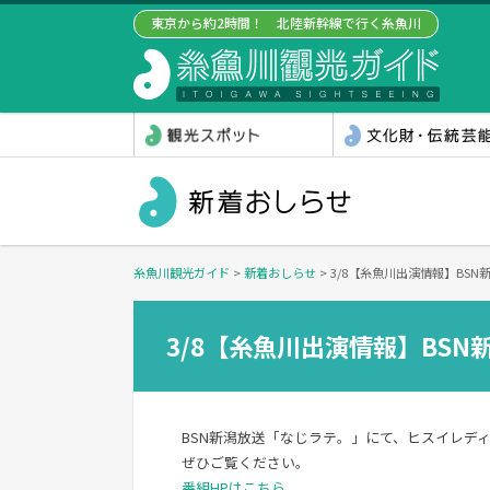
東京から約2時間！ 北陸新幹線で行く糸魚川
糸魚川観光ガイド
>
新着おしらせ
>
3/8【糸魚川出演情報】BS
3/8【糸魚川出演情報】BS
BSN新潟放送「なじラテ。」にて、ヒスイレデ
ぜひご覧ください。
番組HPはこちら