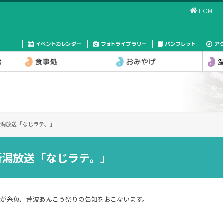
HOME
N新潟放送「なじラテ。」
N新潟放送「なじラテ。」
ィが糸魚川荒波あんこう祭りの告知をおこないます。