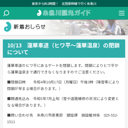
東京から約2時間！ 北陸新幹線で行く糸魚川
10/13 蓮華車道（ヒワ平～蓮華温泉）の閉鎖
について
蓮華車道のヒワ平にあるゲートを閉鎖します。閉鎖によりヒワ平か
ら蓮華温泉まで通行できなくなりますのでご注意ください。
■閉鎖日時 令和4年10月17日（月曜日）午後3時（降雪等により
閉鎖が早まる場合があります。）
■開通見込み 令和5年7月上旬（雪や道路補修の状況により変更と
なる場合があります。）
■問い合わせ先 糸魚川市産業部 建設課 施設維持係 025-552-
1511