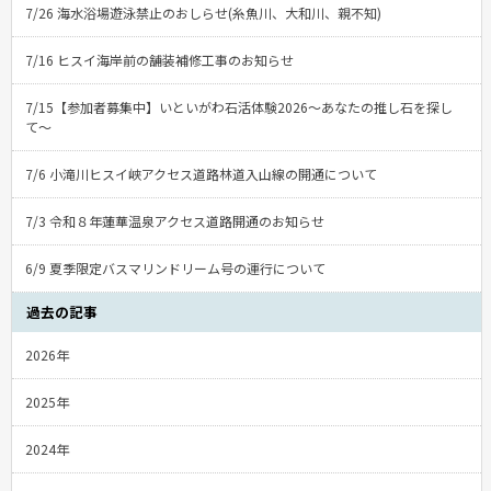
7/26 海水浴場遊泳禁止のおしらせ(糸魚川、大和川、親不知)
7/16 ヒスイ海岸前の舗装補修工事のお知らせ
7/15【参加者募集中】いといがわ石活体験2026〜あなたの推し石を探し
て〜
7/6 小滝川ヒスイ峡アクセス道路林道入山線の開通について
7/3 令和８年蓮華温泉アクセス道路開通のお知らせ
6/9 夏季限定バスマリンドリーム号の運行について
過去の記事
2026年
2025年
2024年