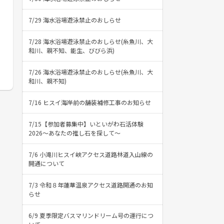
7/29 海水浴場遊泳禁止のおしらせ
7/28 海水浴場遊泳禁止のおしらせ(糸魚川、大
和川、親不知、能生、びびら浜)
7/26 海水浴場遊泳禁止のおしらせ(糸魚川、大
和川、親不知)
7/16 ヒスイ海岸前の舗装補修工事のお知らせ
7/15【参加者募集中】いといがわ石活体験
2026〜あなたの推し石を探して〜
7/6 小滝川ヒスイ峡アクセス道路林道入山線の
開通について
7/3 令和８年蓮華温泉アクセス道路開通のお知
らせ
6/9 夏季限定バスマリンドリーム号の運行につ