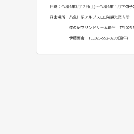
日時：令和4年3月12日(土)～令和4年11月下旬予
貸出場所：糸魚川駅アルプス口1階観光案内所 TEL02
道の駅マリンドリーム能生 TEL025-552
伊藤商会 TEL025-552-0239(通年)