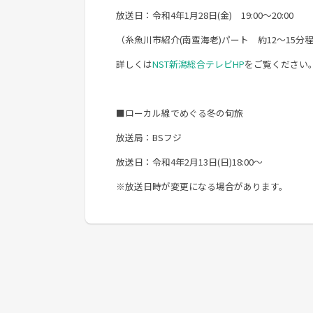
放送日：令和4年1月28日(金) 19:00～20:00
（糸魚川市紹介(南蛮海老)パート 約12～15分
詳しくは
NST新潟総合テレビHP
をご覧ください
■ローカル線でめぐる冬の旬旅
放送局：BSフジ
放送日：令和4年2月13日(日)18:00～
※放送日時が変更になる場合があります。