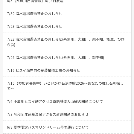
8/5【糸魚川出演情報】8月8日放送
7/30 海水浴場遊泳禁止のおしらせ
7/29 海水浴場遊泳禁止のおしらせ
7/28 海水浴場遊泳禁止のおしらせ(糸魚川、大和川、親不知、能生、びび
ら浜)
7/26 海水浴場遊泳禁止のおしらせ(糸魚川、大和川、親不知)
7/16 ヒスイ海岸前の舗装補修工事のお知らせ
7/15【参加者募集中】いといがわ石活体験2026〜あなたの推し石を探し
て〜
7/6 小滝川ヒスイ峡アクセス道路林道入山線の開通について
7/3 令和８年蓮華温泉アクセス道路開通のお知らせ
6/9 夏季限定バスマリンドリーム号の運行について