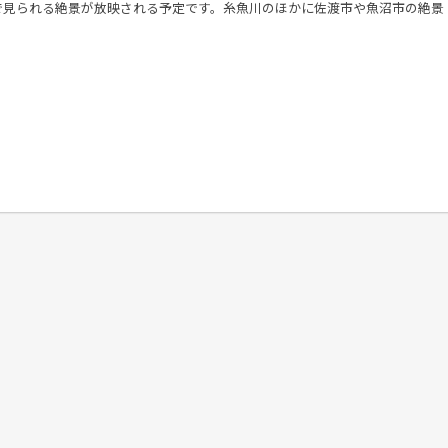
で見られる絶景が放映される予定です。糸魚川のほかに佐渡市や魚沼市の絶景
。
！