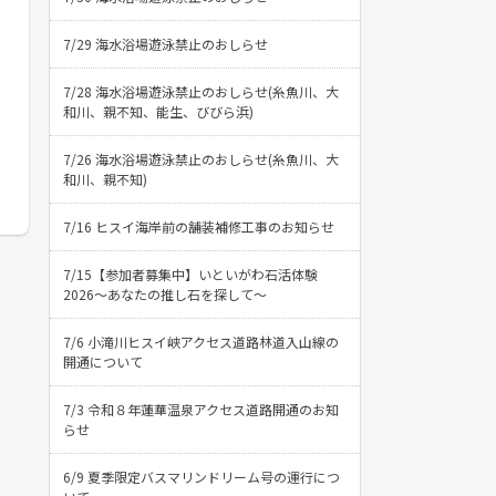
7/29 海水浴場遊泳禁止のおしらせ
7/28 海水浴場遊泳禁止のおしらせ(糸魚川、大
和川、親不知、能生、びびら浜)
7/26 海水浴場遊泳禁止のおしらせ(糸魚川、大
和川、親不知)
7/16 ヒスイ海岸前の舗装補修工事のお知らせ
7/15【参加者募集中】いといがわ石活体験
2026〜あなたの推し石を探して〜
7/6 小滝川ヒスイ峡アクセス道路林道入山線の
開通について
7/3 令和８年蓮華温泉アクセス道路開通のお知
らせ
6/9 夏季限定バスマリンドリーム号の運行につ