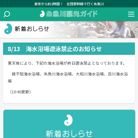
東京から約2時間！ 北陸新幹線で行く糸魚川
8/13 海水浴場遊泳禁止のお知らせ
悪天候により、下記の海水浴場が終日遊泳禁止となっております。
親不知海水浴場、糸魚川海水浴場、大和川海水浴場、百川海水浴
場
（10:40更新）