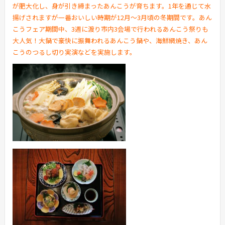
が肥大化し、身が引き締まったあんこうが育ちます。1年を通じて水
揚げされますが一番おいしい時期が12月～3月頃の冬期間です。あん
こうフェア期間中、3週に渡り市内3会場で行われるあんこう祭りも
大人気！大鍋で豪快に振舞われるあんこう鍋や、海鮮網焼き、あん
こうのつるし切り実演などを実施します。