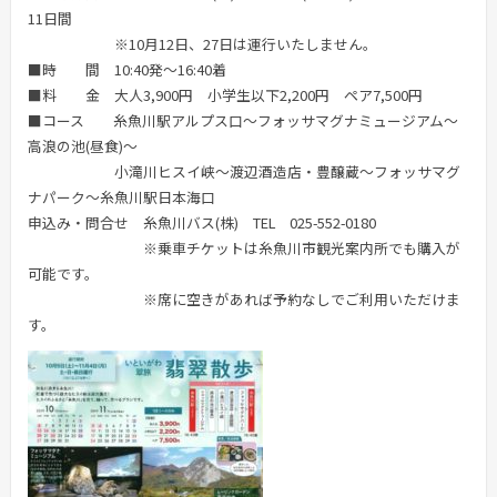
11日間
※10月12日、27日は運行いたしません。
■時 間 10:40発～16:40着
■料 金 大人3,900円 小学生以下2,200円 ペア7,500円
■コース 糸魚川駅アルプス口～フォッサマグナミュージアム～
高浪の池(昼食)～
小滝川ヒスイ峡～渡辺酒造店・豊醸蔵～フォッサマグ
ナパーク～糸魚川駅日本海口
申込み・問合せ 糸魚川バス(株) TEL 025-552-0180
※乗車チケットは糸魚川市観光案内所でも購入が
可能です。
※席に空きがあれば予約なしでご利用いただけま
す。