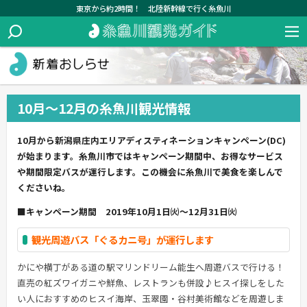
東京から約2時間！ 北陸新幹線で行く糸魚川
10月～12月の糸魚川観光情報
10月から新潟県庄内エリアディスティネーションキャンペーン(DC)
が始まります。糸魚川市ではキャンペーン期間中、お得なサービス
や期間限定バスが運行します。この機会に糸魚川で美食を楽しんで
くださいね。
■キャンペーン期間 2019年10月1日㈫～12月31日㈫
観光周遊バス「ぐるカニ号」が運行します
かにや横丁がある道の駅マリンドリーム能生へ周遊バスで行ける！
直売の紅ズワイガニや鮮魚、レストランも併設♪ヒスイ探しをした
い人におすすめのヒスイ海岸、玉翠園・谷村美術館などを周遊しま