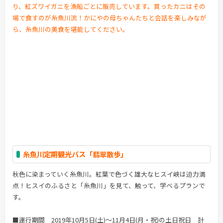
り、紅ズワイガニを漁船ごとに販売しています。買ったカニはその
場で食すのが糸魚川流！かにやの母ちゃんたちと会話を楽しみなが
ら、糸魚川の美食を堪能してください。
糸魚川定期観光バス「翡翠散歩」
秋色に染まっていく糸魚川。紅葉で色づく雄大なヒスイ峡は迫力満
点！ヒスイのふるさと「糸魚川」を見て、触って、学べるプランで
す。
■運行期間 2019年10月5日(土)～11月4日(月・祝)の土日祝日 計