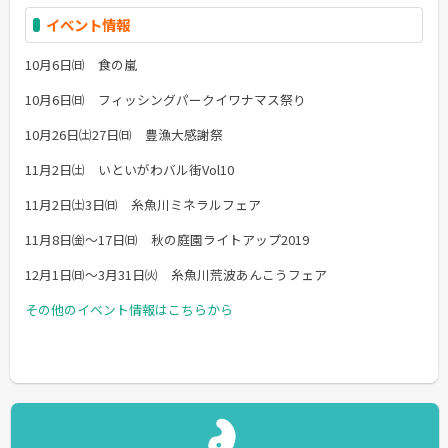
イベント情報
10月6日㈰ 食の嵐
10月6日㈰ フィッシングパークイワナマス祭り
10月26日㈯27日㈰ 豊漁大感謝祭
11月2日㈯ いといがわバル街Vol10
11月2日㈯3日㈰ 糸魚川ミネラルフェア
11月8日㈮～17日㈰ 秋の庭園ライトアップ2019
12月1日㈰～3月31日㈫ 糸魚川荒波あんこうフェア
その他のイベント情報はこちらから