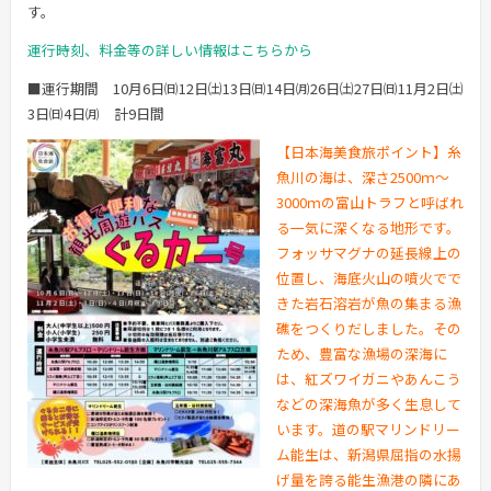
す。
運行時刻、料金等の詳しい情報はこちらから
■運行期間 10月6日㈰12日㈯13日㈰14日㈪26日㈯27日㈰11月2日㈯
3日㈰4日㈪ 計9日間
【日本海美食旅ポイント】糸
魚川の海は、深さ2500ｍ～
3000ｍの富山トラフと呼ばれ
る一気に深くなる地形です。
フォッサマグナの延長線上の
位置し、海底火山の噴火でで
きた岩石溶岩が魚の集まる漁
礁をつくりだしました。その
ため、豊富な漁場の深海に
は、紅ズワイガニやあんこう
などの深海魚が多く生息して
います。道の駅マリンドリー
ム能生は、新潟県屈指の水揚
げ量を誇る能生漁港の隣にあ