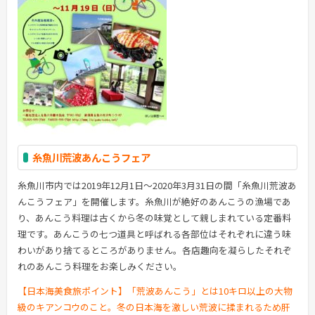
糸魚川荒波あんこうフェア
糸魚川市内では2019年12月1日～2020年3月31日の間「糸魚川荒波あ
んこうフェア」を開催します。糸魚川が絶好のあんこうの漁場であ
り、あんこう料理は古くから冬の味覚として親しまれている定番料
理です。あんこうの七つ道具と呼ばれる各部位はそれぞれに違う味
わいがあり捨てるところがありません。各店趣向を凝らしたそれぞ
れのあんこう料理をお楽しみください。
【日本海美食旅ポイント】「荒波あんこう」とは10キロ以上の大物
級のキアンコウのこと。冬の日本海を激しい荒波に揉まれるため肝