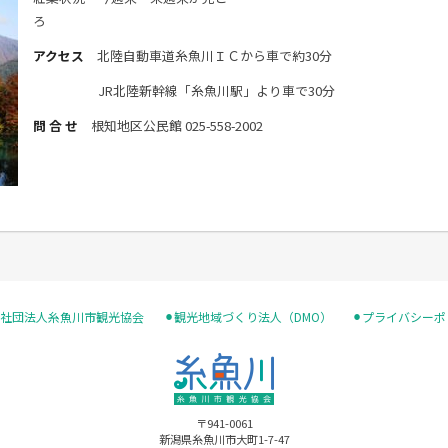
ろ
アクセス
北陸自動車道糸魚川ＩＣから車で約30分
JR北陸新幹線「糸魚川駅」より車で30分
問 合 せ
根知地区公民館 025-558-2002
般社団法人糸魚川市観光協会
⚫︎観光地域づくり法人（DMO）
⚫︎プライバシー
〒941-0061
新潟県糸魚川市大町1-7-47