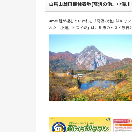
白馬山麓国民休養地(高浪の池、小滝川
4ｍの鯉が棲むといわれる「高浪の池」はキャ
れた「小滝川ヒスイ峡」は、川床のヒスイ原石