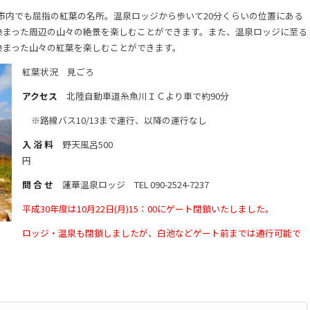
、市内でも屈指の紅葉の名所。温泉ロッジから歩いて20分くらいの位置にある
染まった周辺の山々の絶景を楽しむことができます。また、温泉ロッジに至る
染まった山々の紅葉を楽しむことができます。
紅葉状況
見ごろ
アクセス
北陸自動車道糸魚川ＩＣより車で約90分
※路線バス10/13まで運行、以降の運行なし
入 浴 料
野天風呂500
円
問 合 せ
蓮華温泉ロッジ TEL 090-2524-7237
平成30年度は10月22日(月)15：00にゲート閉鎖いたしました。
ロッジ・温泉も閉鎖しましたが、白池などゲート前までは通行可能で