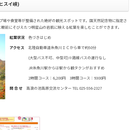
ヒスイ峡)
ンプ場や食堂等が整備された絶好の観光スポットです。国天然記念物に指定さ
と眼前にそびえたつ明星山の岩肌に映える紅葉を楽しむことができます。
紅葉状況
色づきはじめ
アクセス
北陸自動車道糸魚川ＩＣから車で約50分
(大型バス不可、中型可)※路線バスの運行なし
JR糸魚川駅からは駅から観タクンがおすすめ
2時間コース：6,200円 3時間コース：9300円
問 合 せ
高浪の池高原交流センター TEL 025-556-2327