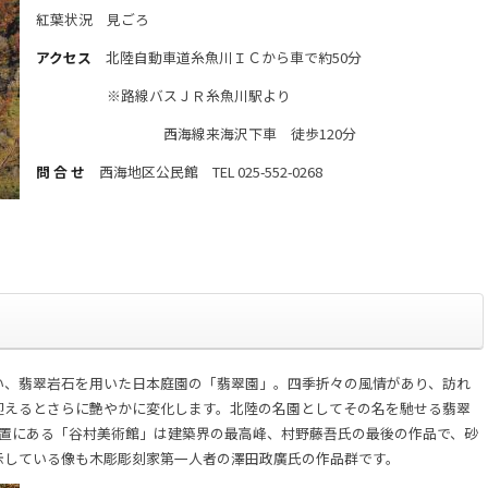
紅葉状況
見ごろ
アクセス
北陸自動車道糸魚川ＩＣから車で約50分
※路線バスＪＲ糸魚川駅より
西海線来海沢下車 徒歩120分
問 合 せ
西海地区公民館
TEL 025-552-0268
い、翡翠岩石を用いた日本庭園の「翡翠園」。四季折々の風情があり、訪れ
迎えるとさらに艶やかに変化します。北陸の名園としてその名を馳せる翡翠
位置にある「谷村美術館」は建築界の最高峰、村野藤吾氏の最後の作品で、砂
示している像も木彫彫刻家第一人者の澤田政廣氏の作品群です。