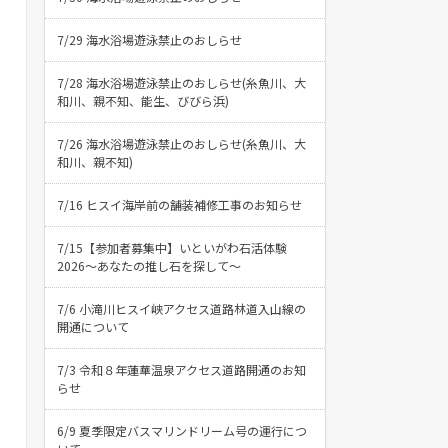
7/29 海水浴場遊泳禁止のおしらせ
7/28 海水浴場遊泳禁止のおしらせ(糸魚川、大
和川、親不知、能生、びびら浜)
7/26 海水浴場遊泳禁止のおしらせ(糸魚川、大
和川、親不知)
7/16 ヒスイ海岸前の舗装補修工事のお知らせ
7/15【参加者募集中】いといがわ石活体験
2026〜あなたの推し石を探して〜
7/6 小滝川ヒスイ峡アクセス道路林道入山線の
開通について
7/3 令和８年蓮華温泉アクセス道路開通のお知
らせ
6/9 夏季限定バスマリンドリーム号の運行につ