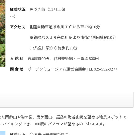
紅葉状況
色づき前（11月上旬
～）
アクセス
北陸自動車道糸魚川ＩＣから車で約10分
※路線バスＪＲ糸魚川駅より市街地巡回線約10分
JR糸魚川駅から徒歩約30分
入 館 料
翡翠園500円、谷村美術館・玉翠園800円
問 合 せ
ガーデンミュージアム運営協議会 TEL 025-552-9277
れた雨飾山や駒ケ岳、鬼ケ面山、鋸岳の海谷山塊を望める絶景スポットで
にハイキングでき、360度のパノラマが望めるのでおススメ。
紅葉状況
今週末～来週末が見ご