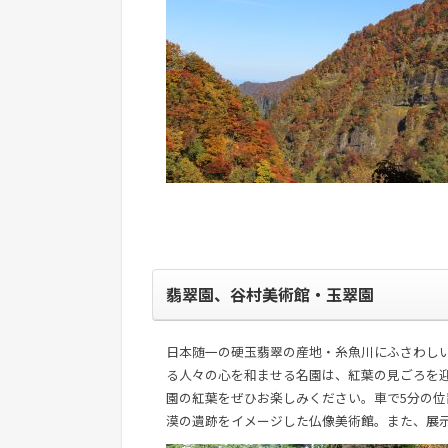
翡翠園、谷村美術館・玉翠園
日本随一の硬玉翡翠の産地・糸魚川にふさわし
る人々の心を和ませる名園は、紅葉の見ごろを
園の紅葉をぜひお楽しみください。車で5分の
漠の遺跡をイメージした仏像美術館。また、展