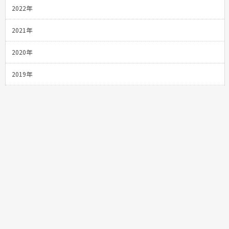
2022年
2021年
2020年
2019年
2018年
2017年
2016年
2015年
⚫︎一般社団法人糸魚川市観光協会
⚫︎観光地域づくり法人（DMO）
⚫︎プライバシーポリシー