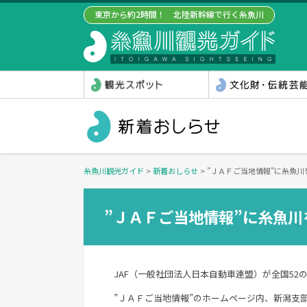
東京から約2時間！ 北陸新幹線で行く糸魚川
糸魚川観光ガイド
>
新着おしらせ
>
”ＪＡＦご当地情報”に糸魚
”ＪＡＦご当地情報”に糸魚
JAF（一般社団法人日本自動車連盟）
が全国52
”ＪＡＦご当地情報”のホームページ内、新潟支