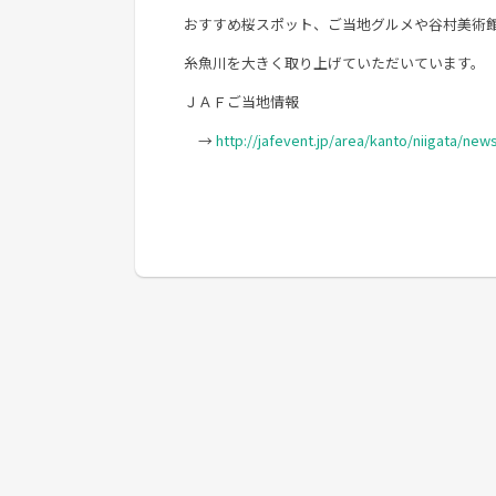
おすすめ桜スポット、ご当地グルメや谷村美術
糸魚川を大きく取り上げていただいています。
ＪＡＦご当地情報
→
http://jafevent.jp/area/kanto/niigata/ne