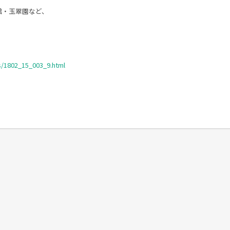
館・玉翠園など、
ws/1802_15_003_9.html