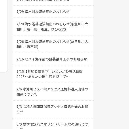
7/29 海水浴場遊泳禁止のおしらせ
7/28 海水浴場遊泳禁止のおしらせ(糸魚川、大
和川、親不知、能生、びびら浜)
7/26 海水浴場遊泳禁止のおしらせ(糸魚川、大
和川、親不知)
7/16 ヒスイ海岸前の舗装補修工事のお知らせ
7/15【参加者募集中】いといがわ石活体験
2026〜あなたの推し石を探して〜
7/6 小滝川ヒスイ峡アクセス道路林道入山線の
開通について
7/3 令和８年蓮華温泉アクセス道路開通のお知
らせ
6/9 夏季限定バスマリンドリーム号の運行につ