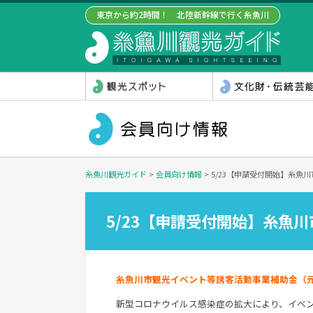
東京から約2時間！ 北陸新幹線で行く糸魚川
糸魚川観光ガイド
>
会員向け情報
>
5/23【申請受付開始】糸魚
5/23【申請受付開始】糸魚
糸魚川市観光イベント等誘客活動事業補助金（
新型コロナウイルス感染症の拡大により、イベ