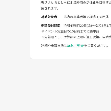
復活させるとともに地域経済の活性化を目指す
成されます。
補助対象者
市内の事業者等で構成する団体（
申請受付期間
令和4年5月20日(金)～令和5年1月
※イベント実施日の10日前までに要申請
※先着順とし、予算額の上限に達し次第、申請
詳細や申請方法は
糸魚川市HP
をご覧ください。