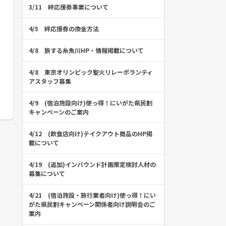
3/11 絆応援券事業について
4/5 絆応援券の換金方法
4/8 旅する糸魚川HP・情報掲載について
4/8 東京オリンピック聖火リレーボランティ
アスタッフ募集
4/9 (宿泊施設向け)使っ得！にいがた県民割
キャンペーンのご案内
4/12 (飲食店向け)テイクアウト商品のHP掲
載について
4/19 (追加)インバウンド計画策定検討人材の
募集について
4/21 (宿泊施設・旅行業者向け)使っ得！にい
がた県民割キャンペーン関係者向け説明会のご
案内