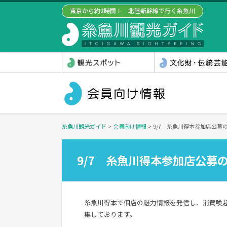
東京から約2時間！ 北陸新幹線で行く糸魚川
糸魚川観光ガイド
>
会員向け情報
>
9/7 糸魚川得本参加店公募
9/7 糸魚川得本参加店公募
糸魚川得本で個店の魅力情報を発信し、消費喚
集しております。