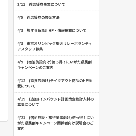
3/11 絆応援券事業について
4/5 絆応援券の換金方法
4/8 旅する糸魚川HP・情報掲載について
4/8 東京オリンピック聖火リレーボランティ
アスタッフ募集
4/9 (宿泊施設向け)使っ得！にいがた県民割
キャンペーンのご案内
4/12 (飲食店向け)テイクアウト商品のHP掲
載について
4/19 (追加)インバウンド計画策定検討人材の
募集について
4/21 (宿泊施設・旅行業者向け)使っ得！にい
がた県民割キャンペーン関係者向け説明会のご
案内