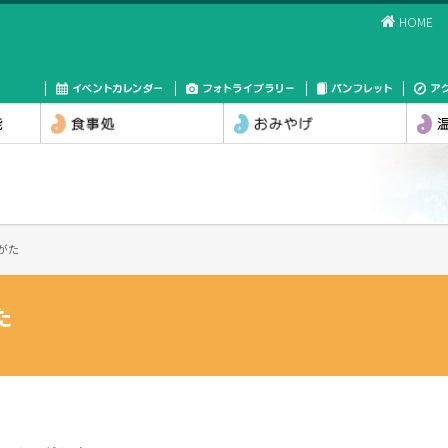
HOME
いがた
がた