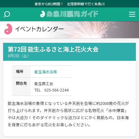
東京から約2時間！ 北陸新幹線で行く糸魚川
第72回 能生ふるさと海上花火大会
8月2日（土）
場所
能生海水浴場
問合先
能生商工会
TEL 025-566-2244
能生海水浴場の象徴となっている弁天岩を会場に約2000発の花火が
打ち上げられます。弁天岩から扇状に広がる名物花火「水中爆雷」
やは大迫力！そのダイナミックな迫力はとにかく鳥肌もの。日本海
を背景に打ちあがる花火をお楽しみください。