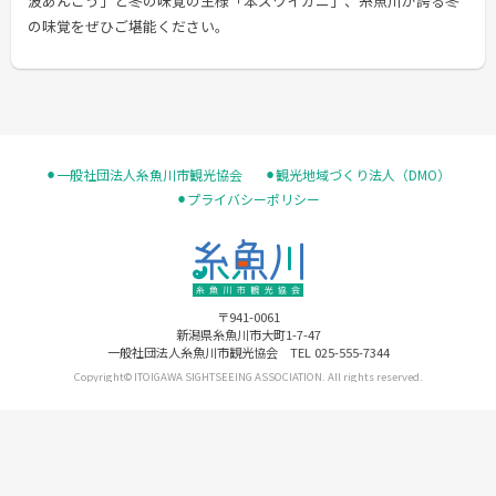
波あんこう」と冬の味覚の王様「本ズワイガニ」、糸魚川が誇る冬
の味覚をぜひご堪能ください。
⚫︎一般社団法人糸魚川市観光協会
⚫︎観光地域づくり法人（DMO）
⚫︎プライバシーポリシー
〒941-0061
新潟県糸魚川市大町1-7-47
一般社団法人糸魚川市観光協会 TEL 025-555-7344
Copyright© ITOIGAWA SIGHTSEEING ASSOCIATION. All rights reserved.