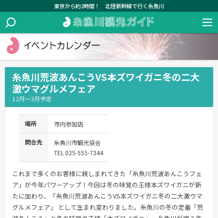
東京から約2時間！ 北陸新幹線で行く糸魚川
糸魚川荒波あんこうVS本ズワイガニ冬の二大
激ウマグルメフェア
12月～3月予定
場所
市内参加店
問合先
糸魚川市観光協会
TEL 025-555-7344
これまで多くのお客様に親しまれてきた「糸魚川荒波あんこうフェ
ア」が今年パワーアップ！今回は冬の味覚の王様本ズワイガニが新
たに加わり、「糸魚川荒波あんこうVS本ズワイガニ冬の二大激ウマ
グルメフェア」 として生まれ変わりました。糸魚川の冬の定番「荒